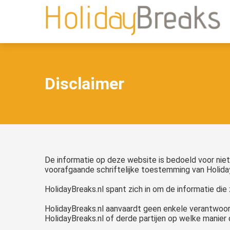
anoniem
nformatie te
erzamelen over
et gedrag van een
ezoeker op de
ebsite.
Disclaimer
arketing
arketingcookies
orden gebruikt
m bezoekers te
olgen op de
ebsite. Hierdoor
De informatie op deze website is bedoeld voor niet
unnen website-
voorafgaande schriftelijke toestemming van Holiday
igenaren
HolidayBreaks.nl spant zich in om de informatie die 
elevante
dvertenties tonen
HolidayBreaks.nl aanvaardt geen enkele verantwoord
ebaseerd op het
HolidayBreaks.nl of derde partijen op welke manier 