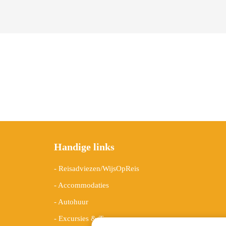
edrag van deze
ezoeker.
Voorkeuren opslaan
Handige links
- Reisadviezen/WijsOpReis
- Accommodaties
- Autohuur
- Excursies & Tours