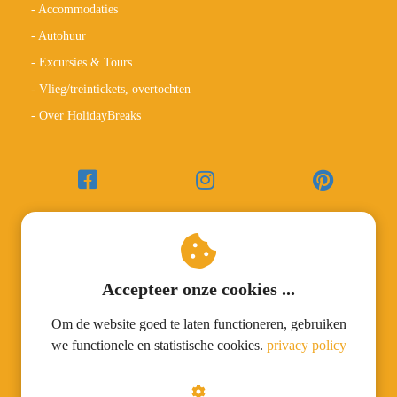
- Accommodaties
 op de
- Autohuur
e. Hierdoor
 website-
- Excursies & Tours
ren
- Vlieg/treintickets, overtochten
nte
- Over HolidayBreaks
enties
gebaseerd
 gedrag van
ezoeker.
uren
Accepteer onze cookies ...
Om de website goed te laten functioneren, gebruiken
we functionele en statistische cookies.
privacy policy