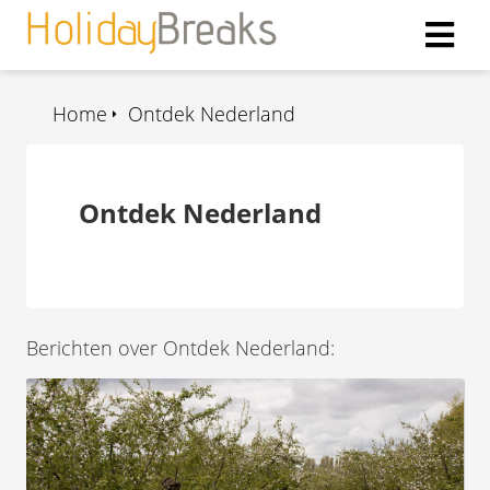
Home
Ontdek Nederland
ngen
 policy
Ontdek Nederland
oneel
onele
s zijn
kelijk om
Berichten over Ontdek Nederland:
bsite te
ken. Ze
 gebruikt
asisfuncties
der deze