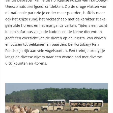
Vanuit Debrecen kan je de Hongaarse Puszta van Hortobágy,
Unesco natuurerfgoed, ontdekken. Op de droge vlakten van
dit nationale park zie je onder meer paarden, buffels maar
ook het grijze rund, het rackaschaap met de karakteristieke
gekrulde horens en het mangalica-varken. Tijdens een tocht
in een safaribus zie je de kuddes en de kleine dierentuin
geeft een overzicht van de dieren op de Puszta. Van wolven
en vossen tot pelikanen en paarden. De Hortobágy Fish
Ponds zijn rijk aan vele vogelsoorten. Een treintje brengt je
langs de diverse vijvers naar een wandelpad met diverse
uitkijkpunten en -torens.