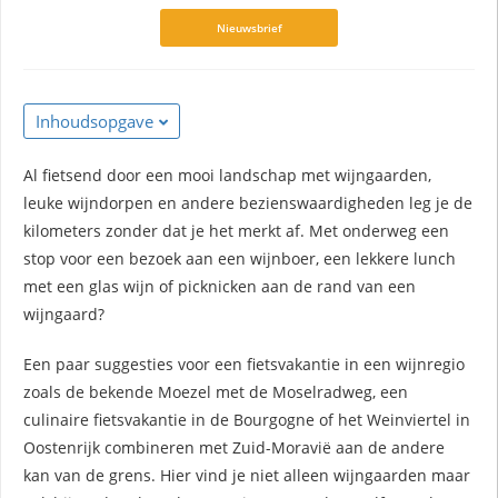
s kan de
Nieuwsbrief
e niet
oneren.
ieken
Inhoudsopgave
ische
s worden
Al fietsend door een mooi landschap met wijngaarden,
kt om
leuke wijndorpen en andere bezienswaardigheden leg je de
em
kilometers zonder dat je het merkt af. Met onderweg een
tie te
stop voor een bezoek aan een wijnboer, een lekkere lunch
elen over
met een glas wijn of picknicken aan de rand van een
drag van
wijngaard?
zoeker op
site.
Een paar suggesties voor een fietsvakantie in een wijnregio
zoals de bekende Moezel met de Moselradweg, een
ing
culinaire fietsvakantie in de Bourgogne of het Weinviertel in
ingcookies
Oostenrijk combineren met Zuid-Moravië aan de andere
 gebruikt
kan van de grens. Hier vind je niet alleen wijngaarden maar
oekers te