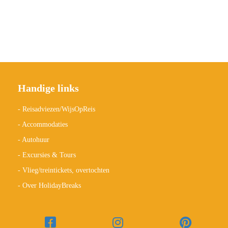
Handige links
- Reisadviezen/WijsOpReis
- Accommodaties
- Autohuur
- Excursies & Tours
- Vlieg/treintickets, overtochten
- Over HolidayBreaks