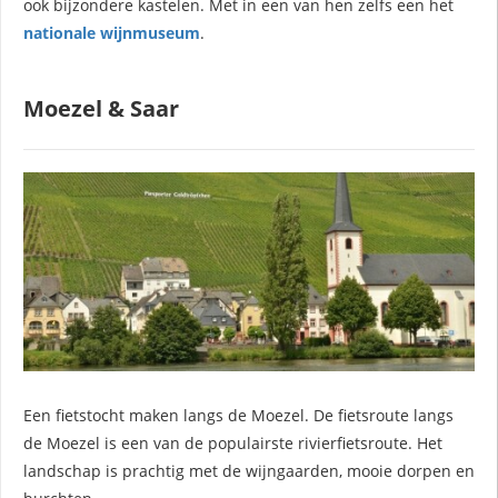
ook bijzondere kastelen. Met in een van hen zelfs een het
 op de
nationale wijnmuseum
.
e. Hierdoor
 website-
ren
Moezel & Saar
nte
enties
gebaseerd
 gedrag van
ezoeker.
uren
Een fietstocht maken langs de Moezel. De fietsroute langs
de Moezel is een van de populairste rivierfietsroute. Het
landschap is prachtig met de wijngaarden, mooie dorpen en