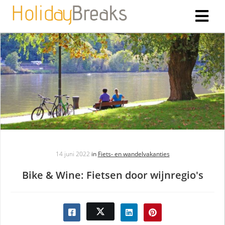
ngen
 policy
oneel
onele
s zijn
14 juni 2022
in
Fiets- en wandelvakanties
kelijk om
bsite te
Bike & Wine: Fietsen door wijnregio's
ken. Ze
 gebruikt
asisfuncties
der deze